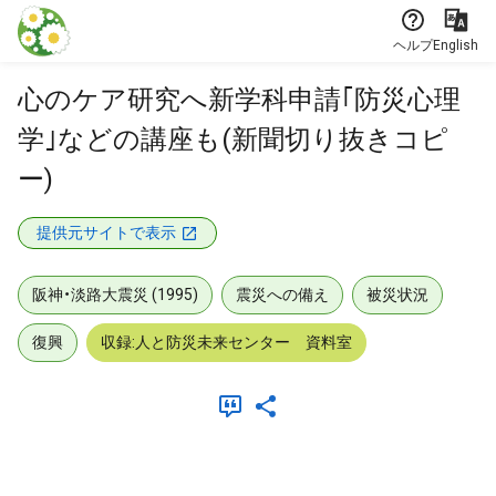
本文に飛ぶ
ヘルプ
English
心のケア研究へ新学科申請｢防災心理
学｣などの講座も(新聞切り抜きコピ
ー)
提供元サイトで表示
阪神・淡路大震災 (1995)
震災への備え
被災状況
復興
収録:人と防災未来センター 資料室