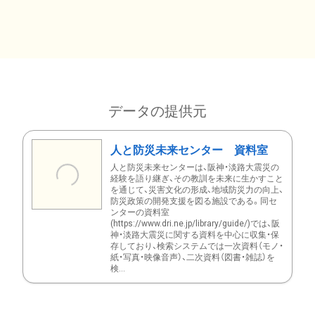
データの提供元
人と防災未来センター 資料室
人と防災未来センターは、阪神・淡路大震災の
経験を語り継ぎ、その教訓を未来に生かすこと
を通じて、災害文化の形成、地域防災力の向上、
防災政策の開発支援を図る施設である。同セ
ンターの資料室
(https://www.dri.ne.jp/library/guide/)では、阪
神・淡路大震災に関する資料を中心に収集・保
存しており、検索システムでは一次資料（モノ・
紙・写真・映像音声）、二次資料（図書・雑誌）を
検...