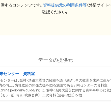
提供するコンテンツです。
資料提供元の利用条件等
（外部サイト
確認ください。
データの提供元
来センター 資料室
センターは、阪神・淡路大震災の経験を語り継ぎ、その教訓を未来に生か
力の向上、防災政策の開発支援を図る施設である。同センターの資料室
/www.dri.ne.jp/library/guide/)では、阪神・淡路大震災に関する資料
モノ・紙・写真・映像音声）、二次資料（図書・雑誌）を検...