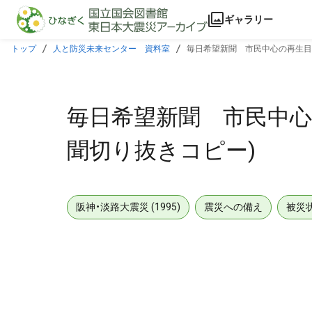
本文に飛ぶ
ギャラリー
トップ
人と防災未来センター 資料室
毎日希望新聞 市民中心の再生目
毎日希望新聞 市民中心
聞切り抜きコピー)
阪神・淡路大震災 (1995)
震災への備え
被災