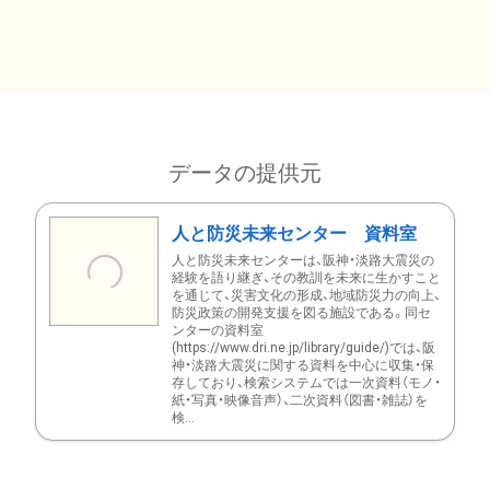
データの提供元
人と防災未来センター 資料室
人と防災未来センターは、阪神・淡路大震災の
経験を語り継ぎ、その教訓を未来に生かすこと
を通じて、災害文化の形成、地域防災力の向上、
防災政策の開発支援を図る施設である。同セ
ンターの資料室
(https://www.dri.ne.jp/library/guide/)では、阪
神・淡路大震災に関する資料を中心に収集・保
存しており、検索システムでは一次資料（モノ・
紙・写真・映像音声）、二次資料（図書・雑誌）を
検...