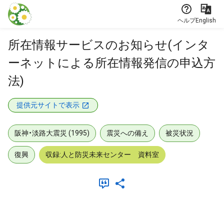
本文に飛ぶ
ヘルプ
English
所在情報サービスのお知らせ(インタ
ーネットによる所在情報発信の申込方
法)
提供元サイトで表示
阪神・淡路大震災 (1995)
震災への備え
被災状況
復興
収録:人と防災未来センター 資料室