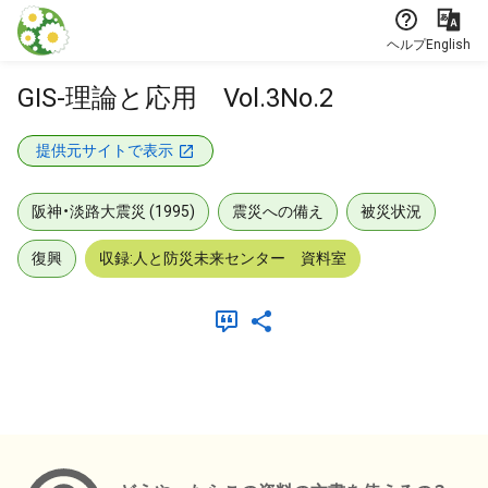
本文に飛ぶ
ヘルプ
English
GIS-理論と応用 Vol.3No.2
提供元サイトで表示
阪神・淡路大震災 (1995)
震災への備え
被災状況
復興
収録:人と防災未来センター 資料室
メタデータ