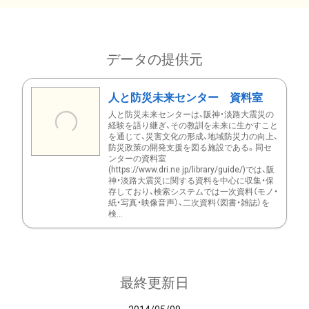
データの提供元
人と防災未来センター 資料室
人と防災未来センターは、阪神・淡路大震災の
経験を語り継ぎ、その教訓を未来に生かすこと
を通じて、災害文化の形成、地域防災力の向上、
防災政策の開発支援を図る施設である。同セ
ンターの資料室
(https://www.dri.ne.jp/library/guide/)では、阪
神・淡路大震災に関する資料を中心に収集・保
存しており、検索システムでは一次資料（モノ・
紙・写真・映像音声）、二次資料（図書・雑誌）を
検...
最終更新日