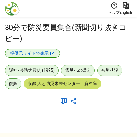
本文に飛ぶ
ヘルプ
English
30分で防災要員集合(新聞切り抜きコ
ピー)
提供元サイトで表示
阪神・淡路大震災 (1995)
震災への備え
被災状況
復興
収録:人と防災未来センター 資料室
メタデータ