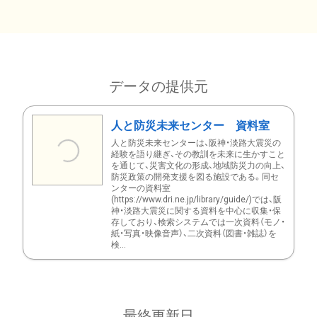
データの提供元
人と防災未来センター 資料室
人と防災未来センターは、阪神・淡路大震災の
経験を語り継ぎ、その教訓を未来に生かすこと
を通じて、災害文化の形成、地域防災力の向上、
防災政策の開発支援を図る施設である。同セ
ンターの資料室
(https://www.dri.ne.jp/library/guide/)では、阪
神・淡路大震災に関する資料を中心に収集・保
存しており、検索システムでは一次資料（モノ・
紙・写真・映像音声）、二次資料（図書・雑誌）を
検...
最終更新日