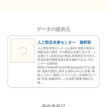
データの提供元
人と防災未来センター 資料室
人と防災未来センターは、阪神・淡路大震災の
経験を語り継ぎ、その教訓を未来に生かすこと
を通じて、災害文化の形成、地域防災力の向上、
防災政策の開発支援を図る施設である。同セ
ンターの資料室
(https://www.dri.ne.jp/library/guide/)では、阪
神・淡路大震災に関する資料を中心に収集・保
存しており、検索システムでは一次資料（モノ・
紙・写真・映像音声）、二次資料（図書・雑誌）を
検...
最終更新日