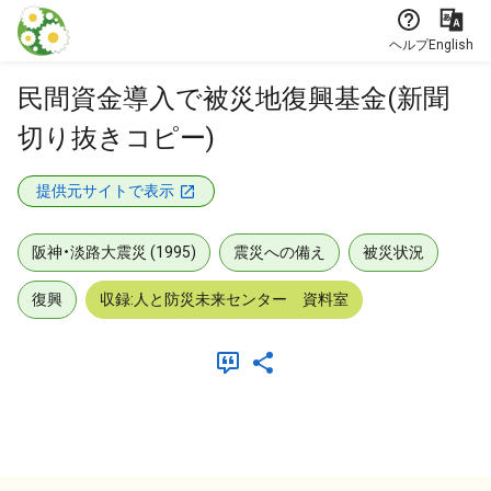
本文に飛ぶ
ヘルプ
English
民間資金導入で被災地復興基金(新聞
切り抜きコピー)
提供元サイトで表示
阪神・淡路大震災 (1995)
震災への備え
被災状況
復興
収録:人と防災未来センター 資料室
メタデータ