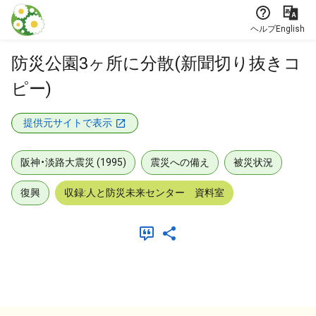
本文に飛ぶ
ヘルプ
English
防災公園3ヶ所に分散(新聞切り抜きコ
ピー)
提供元サイトで表示
阪神・淡路大震災 (1995)
震災への備え
被災状況
復興
収録:人と防災未来センター 資料室
メタデータ