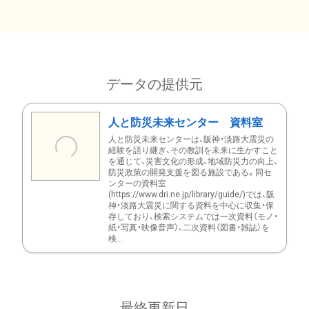
データの提供元
人と防災未来センター 資料室
人と防災未来センターは、阪神・淡路大震災の
経験を語り継ぎ、その教訓を未来に生かすこと
を通じて、災害文化の形成、地域防災力の向上、
防災政策の開発支援を図る施設である。同セ
ンターの資料室
(https://www.dri.ne.jp/library/guide/)では、阪
神・淡路大震災に関する資料を中心に収集・保
存しており、検索システムでは一次資料（モノ・
紙・写真・映像音声）、二次資料（図書・雑誌）を
検...
最終更新日