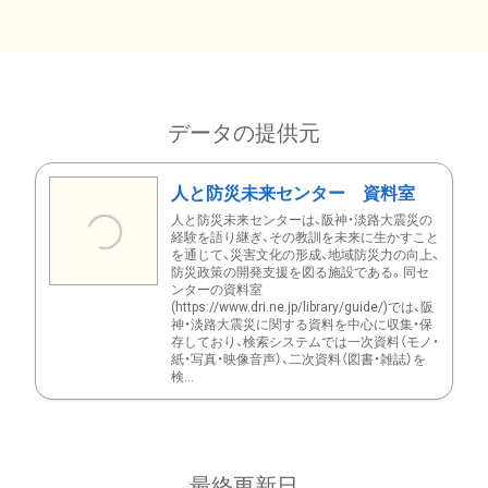
データの提供元
人と防災未来センター 資料室
人と防災未来センターは、阪神・淡路大震災の
経験を語り継ぎ、その教訓を未来に生かすこと
を通じて、災害文化の形成、地域防災力の向上、
防災政策の開発支援を図る施設である。同セ
ンターの資料室
(https://www.dri.ne.jp/library/guide/)では、阪
神・淡路大震災に関する資料を中心に収集・保
存しており、検索システムでは一次資料（モノ・
紙・写真・映像音声）、二次資料（図書・雑誌）を
検...
最終更新日