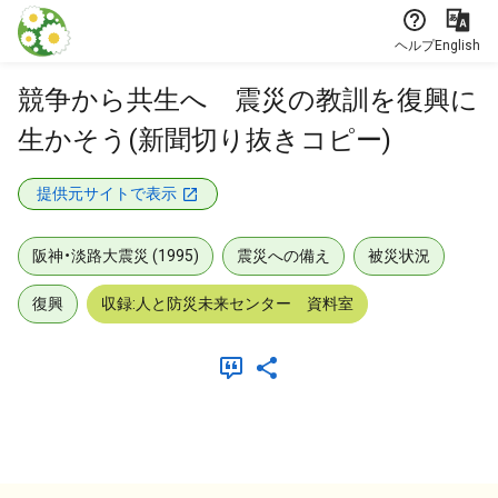
本文に飛ぶ
ヘルプ
English
競争から共生へ 震災の教訓を復興に
生かそう(新聞切り抜きコピー)
提供元サイトで表示
阪神・淡路大震災 (1995)
震災への備え
被災状況
復興
収録:人と防災未来センター 資料室
メタデータ