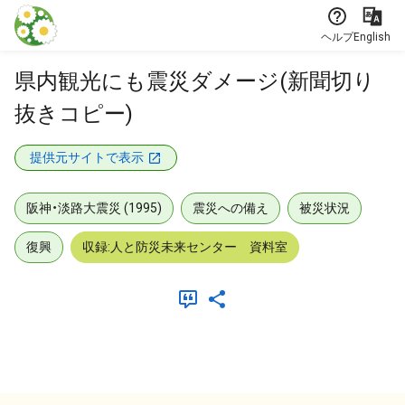
本文に飛ぶ
ヘルプ
English
県内観光にも震災ダメージ(新聞切り
抜きコピー)
提供元サイトで表示
阪神・淡路大震災 (1995)
震災への備え
被災状況
復興
収録:人と防災未来センター 資料室
メタデータ