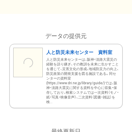
データの提供元
人と防災未来センター 資料室
人と防災未来センターは、阪神・淡路大震災の
経験を語り継ぎ、その教訓を未来に生かすこと
を通じて、災害文化の形成、地域防災力の向上、
防災政策の開発支援を図る施設である。同セ
ンターの資料室
(https://www.dri.ne.jp/library/guide/)では、阪
神・淡路大震災に関する資料を中心に収集・保
存しており、検索システムでは一次資料（モノ・
紙・写真・映像音声）、二次資料（図書・雑誌）を
検...
最終更新日