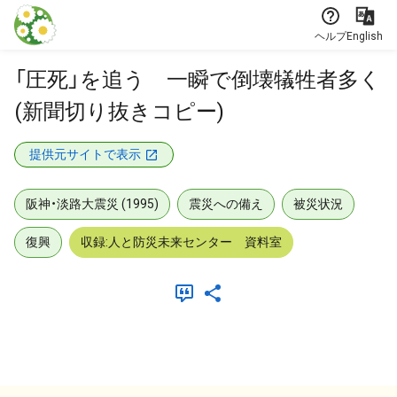
本文に飛ぶ
ヘルプ
English
「圧死」を追う 一瞬で倒壊犠牲者多く
(新聞切り抜きコピー)
提供元サイトで表示
阪神・淡路大震災 (1995)
震災への備え
被災状況
復興
収録:人と防災未来センター 資料室
メタデータ