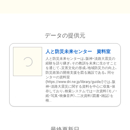
データの提供元
人と防災未来センター 資料室
人と防災未来センターは、阪神・淡路大震災の
経験を語り継ぎ、その教訓を未来に生かすこと
を通じて、災害文化の形成、地域防災力の向上、
防災政策の開発支援を図る施設である。同セ
ンターの資料室
(https://www.dri.ne.jp/library/guide/)では、阪
神・淡路大震災に関する資料を中心に収集・保
存しており、検索システムでは一次資料（モノ・
紙・写真・映像音声）、二次資料（図書・雑誌）を
検...
最終更新日