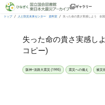
本文に飛ぶ
ギャラリー
トップ
人と防災未来センター 資料室
失った命の貴さ実感しよう 全国
失った命の貴さ実感しよ
コピー)
阪神・淡路大震災 (1995)
震災への備え
被災