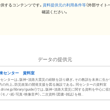
提供するコンテンツです。
資料提供元の利用条件等
（外部サイト
確認ください。
データの提供元
来センター 資料室
センターは、阪神・淡路大震災の経験を語り継ぎ、その教訓を未来に生か
力の向上、防災政策の開発支援を図る施設である。同センターの資料室
/www.dri.ne.jp/library/guide/)では、阪神・淡路大震災に関する資料
モノ・紙・写真・映像音声）、二次資料（図書・雑誌）を検...