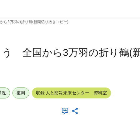
から3万羽の折り鶴(新聞切り抜きコピー)
う 全国から3万羽の折り鶴(
状況
復興
収録:人と防災未来センター 資料室