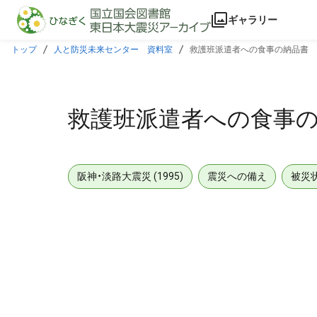
本文に飛ぶ
ギャラリー
トップ
人と防災未来センター 資料室
救護班派遣者への食事の納品書
救護班派遣者への食事
阪神・淡路大震災 (1995)
震災への備え
被災
メタデータ