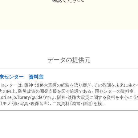
確認ください。
データの提供元
来センター 資料室
センターは、阪神・淡路大震災の経験を語り継ぎ、その教訓を未来に生か
力の向上、防災政策の開発支援を図る施設である。同センターの資料室
/www.dri.ne.jp/library/guide/)では、阪神・淡路大震災に関する資料
モノ・紙・写真・映像音声）、二次資料（図書・雑誌）を検...