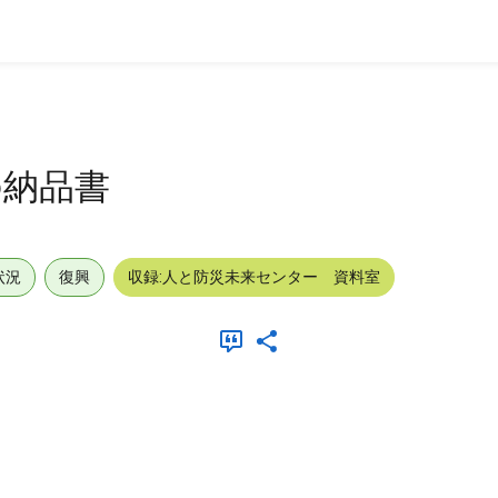
の納品書
状況
復興
収録:人と防災未来センター 資料室