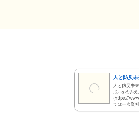
人と防災未
人と防災未来
成、地域防災
(https:/
では一次資料（