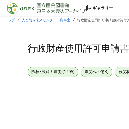
本文に飛ぶ
ギャラリー
トップ
人と防災未来センター 資料室
行政財産使用許可申請書(封筒付き
行政財産使用許可申請書
阪神・淡路大震災 (1995)
震災への備え
被災
メタデータ