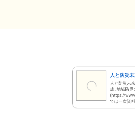
人と防災未
人と防災未来
成、地域防災
(https:/
では一次資料（