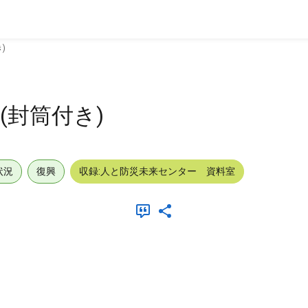
)
(封筒付き)
状況
復興
収録:人と防災未来センター 資料室