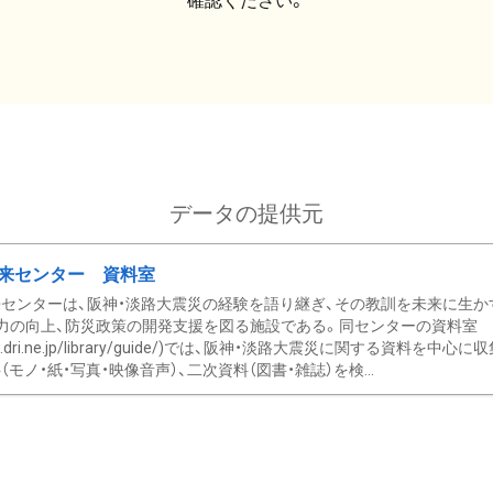
確認ください。
データの提供元
来センター 資料室
センターは、阪神・淡路大震災の経験を語り継ぎ、その教訓を未来に生か
力の向上、防災政策の開発支援を図る施設である。同センターの資料室
/www.dri.ne.jp/library/guide/)では、阪神・淡路大震災に関する資料
モノ・紙・写真・映像音声）、二次資料（図書・雑誌）を検...