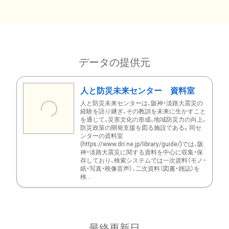
データの提供元
人と防災未来センター 資料室
人と防災未来センターは、阪神・淡路大震災の
経験を語り継ぎ、その教訓を未来に生かすこと
を通じて、災害文化の形成、地域防災力の向上、
防災政策の開発支援を図る施設である。同セ
ンターの資料室
(https://www.dri.ne.jp/library/guide/)では、阪
神・淡路大震災に関する資料を中心に収集・保
存しており、検索システムでは一次資料（モノ・
紙・写真・映像音声）、二次資料（図書・雑誌）を
検...
最終更新日