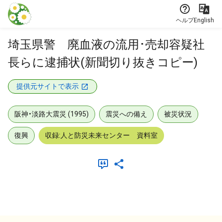
本文に飛ぶ
ヘルプ
English
埼玉県警 廃血液の流用･売却容疑社
長らに逮捕状(新聞切り抜きコピー)
提供元サイトで表示
阪神・淡路大震災 (1995)
震災への備え
被災状況
復興
収録:人と防災未来センター 資料室
メタデータ