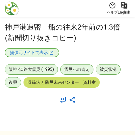
本文に飛ぶ
ヘルプ
English
神戸港過密 船の往来2年前の1.3倍
(新聞切り抜きコピー)
提供元サイトで表示
阪神・淡路大震災 (1995)
震災への備え
被災状況
復興
収録:人と防災未来センター 資料室
メタデータ