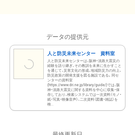
データの提供元
人と防災未来センター 資料室
人と防災未来センターは、阪神・淡路大震災の
経験を語り継ぎ、その教訓を未来に生かすこと
を通じて、災害文化の形成、地域防災力の向上、
防災政策の開発支援を図る施設である。同セ
ンターの資料室
(https://www.dri.ne.jp/library/guide/)では、阪
神・淡路大震災に関する資料を中心に収集・保
存しており、検索システムでは一次資料（モノ・
紙・写真・映像音声）、二次資料（図書・雑誌）を
検...
最終更新日