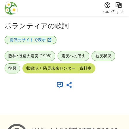
本文に飛ぶ
ヘルプ
English
ボランティアの歌詞
提供元サイトで表示
阪神・淡路大震災 (1995)
震災への備え
被災状況
復興
収録:人と防災未来センター 資料室
メタデータ