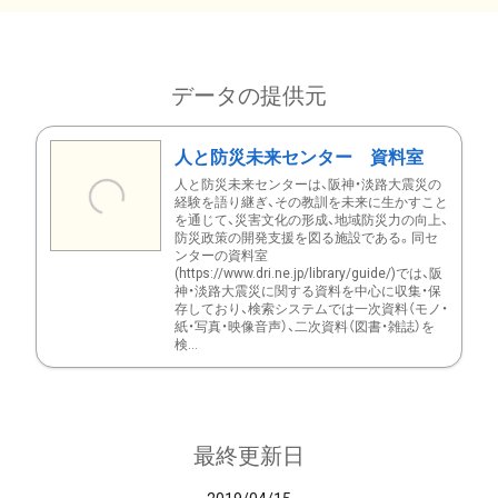
データの提供元
人と防災未来センター 資料室
人と防災未来センターは、阪神・淡路大震災の
経験を語り継ぎ、その教訓を未来に生かすこと
を通じて、災害文化の形成、地域防災力の向上、
防災政策の開発支援を図る施設である。同セ
ンターの資料室
(https://www.dri.ne.jp/library/guide/)では、阪
神・淡路大震災に関する資料を中心に収集・保
存しており、検索システムでは一次資料（モノ・
紙・写真・映像音声）、二次資料（図書・雑誌）を
検...
最終更新日