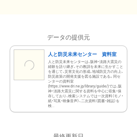
データの提供元
人と防災未来センター 資料室
人と防災未来センターは、阪神・淡路大震災の
経験を語り継ぎ、その教訓を未来に生かすこと
を通じて、災害文化の形成、地域防災力の向上、
防災政策の開発支援を図る施設である。同セ
ンターの資料室
(https://www.dri.ne.jp/library/guide/)では、阪
神・淡路大震災に関する資料を中心に収集・保
存しており、検索システムでは一次資料（モノ・
紙・写真・映像音声）、二次資料（図書・雑誌）を
検...
最終更新日