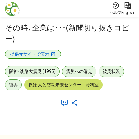
本文に飛ぶ
ヘルプ
English
その時、企業は･･･(新聞切り抜きコピ
ー)
提供元サイトで表示
阪神・淡路大震災 (1995)
震災への備え
被災状況
復興
収録:人と防災未来センター 資料室
メタデータ