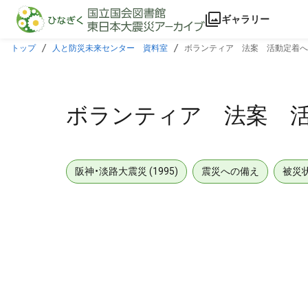
本文に飛ぶ
ギャラリー
トップ
人と防災未来センター 資料室
ボランティア 法案 活動定着へ
ボランティア 法案 活
阪神・淡路大震災 (1995)
震災への備え
被災
メタデータ