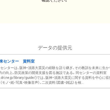
確認ください。
データの提供元
来センター 資料室
センターは、阪神・淡路大震災の経験を語り継ぎ、その教訓を未来に生か
力の向上、防災政策の開発支援を図る施設である。同センターの資料室
/www.dri.ne.jp/library/guide/)では、阪神・淡路大震災に関する資料
モノ・紙・写真・映像音声）、二次資料（図書・雑誌）を検...