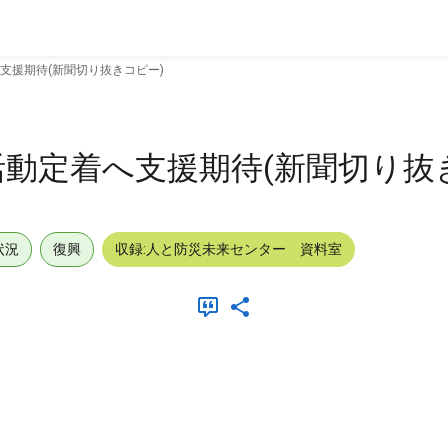
支援期待(新聞切り抜きコピー)
動定着へ支援期待(新聞切り抜
状況
復興
収録:人と防災未来センター 資料室