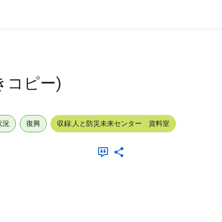
きコピー)
状況
復興
収録:人と防災未来センター 資料室