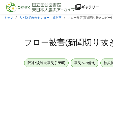
本文に飛ぶ
ギャラリー
トップ
人と防災未来センター 資料室
フロー被害(新聞切り抜きコピー)
フロー被害(新聞切り抜
阪神・淡路大震災 (1995)
震災への備え
被災
メタデータ