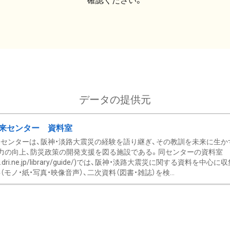
確認ください。
データの提供元
来センター 資料室
センターは、阪神・淡路大震災の経験を語り継ぎ、その教訓を未来に生か
力の向上、防災政策の開発支援を図る施設である。同センターの資料室
/www.dri.ne.jp/library/guide/)では、阪神・淡路大震災に関する資料
モノ・紙・写真・映像音声）、二次資料（図書・雑誌）を検...