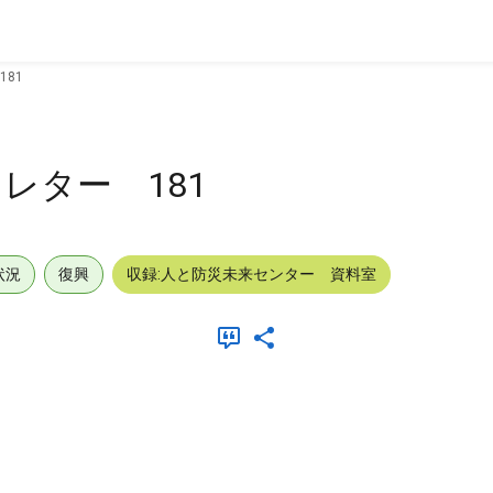
81
レター 181
状況
復興
収録:人と防災未来センター 資料室