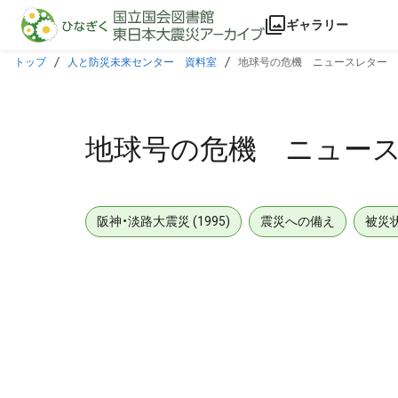
本文に飛ぶ
ギャラリー
トップ
人と防災未来センター 資料室
地球号の危機 ニュースレター 1
地球号の危機 ニュース
阪神・淡路大震災 (1995)
震災への備え
被災
メタデータ