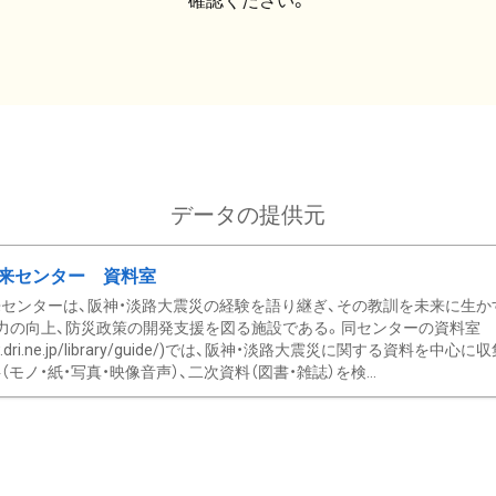
確認ください。
データの提供元
来センター 資料室
センターは、阪神・淡路大震災の経験を語り継ぎ、その教訓を未来に生か
力の向上、防災政策の開発支援を図る施設である。同センターの資料室
/www.dri.ne.jp/library/guide/)では、阪神・淡路大震災に関する資料
モノ・紙・写真・映像音声）、二次資料（図書・雑誌）を検...