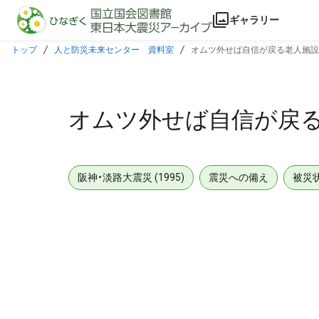
本文に飛ぶ
ギャラリー
トップ
人と防災未来センター 資料室
オムツ外せば自信が戻る老人施設
オムツ外せば自信が戻る
阪神・淡路大震災 (1995)
震災への備え
被災
メタデータ