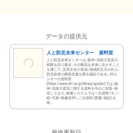
データの提供元
人と防災未来センター 資料室
人と防災未来センターは、阪神・淡路大震災の
経験を語り継ぎ、その教訓を未来に生かすこと
を通じて、災害文化の形成、地域防災力の向上、
防災政策の開発支援を図る施設である。同セ
ンターの資料室
(https://www.dri.ne.jp/library/guide/)では、阪
神・淡路大震災に関する資料を中心に収集・保
存しており、検索システムでは一次資料（モノ・
紙・写真・映像音声）、二次資料（図書・雑誌）を
検...
最終更新日