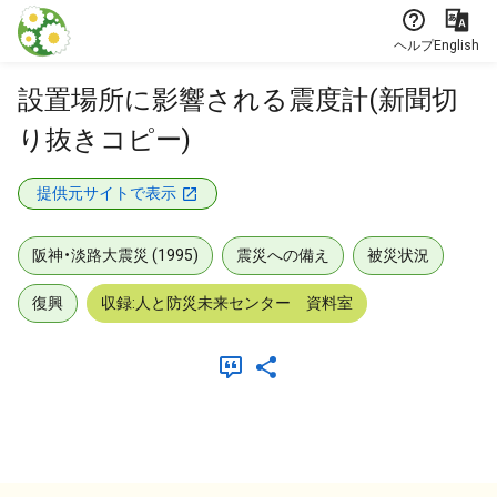
本文に飛ぶ
ヘルプ
English
設置場所に影響される震度計(新聞切
り抜きコピー)
提供元サイトで表示
阪神・淡路大震災 (1995)
震災への備え
被災状況
復興
収録:人と防災未来センター 資料室
メタデータ