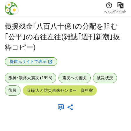
本文に飛ぶ
ヘルプ
English
義援残金｢八百八十億｣の分配を阻む
｢公平｣の右往左往(雑誌｢週刊新潮｣抜
粋コピー)
提供元サイトで表示
阪神・淡路大震災 (1995)
震災への備え
被災状況
復興
収録:人と防災未来センター 資料室