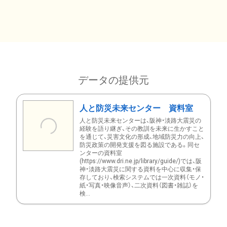
データの提供元
人と防災未来センター 資料室
人と防災未来センターは、阪神・淡路大震災の
経験を語り継ぎ、その教訓を未来に生かすこと
を通じて、災害文化の形成、地域防災力の向上、
防災政策の開発支援を図る施設である。同セ
ンターの資料室
(https://www.dri.ne.jp/library/guide/)では、阪
神・淡路大震災に関する資料を中心に収集・保
存しており、検索システムでは一次資料（モノ・
紙・写真・映像音声）、二次資料（図書・雑誌）を
検...