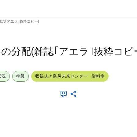
雑誌｢アエラ｣抜粋コピー)
の分配(雑誌｢アエラ｣抜粋コピ
状況
復興
収録:人と防災未来センター 資料室