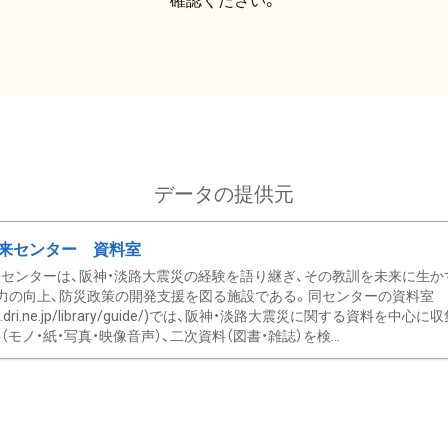
確認ください。
データの提供元
来センター 資料室
センターは、阪神・淡路大震災の経験を語り継ぎ、その教訓を未来に生か
力の向上、防災政策の開発支援を図る施設である。同センターの資料室
/www.dri.ne.jp/library/guide/)では、阪神・淡路大震災に関する資料
モノ・紙・写真・映像音声）、二次資料（図書・雑誌）を検...