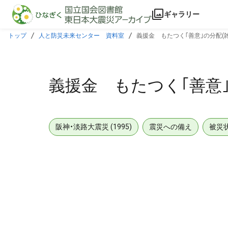
本文に飛ぶ
ギャラリー
トップ
人と防災未来センター 資料室
義援金 もたつく｢善意｣の分配(
義援金 もたつく｢善意｣
阪神・淡路大震災 (1995)
震災への備え
被災
メタデータ