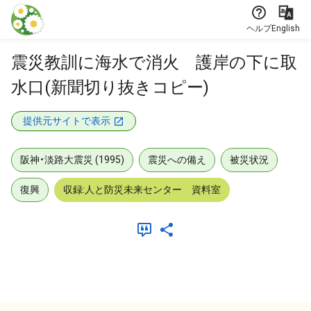
本文に飛ぶ
ヘルプ
English
震災教訓に海水で消火 護岸の下に取
水口(新聞切り抜きコピー)
提供元サイトで表示
阪神・淡路大震災 (1995)
震災への備え
被災状況
復興
収録:人と防災未来センター 資料室
メタデータ