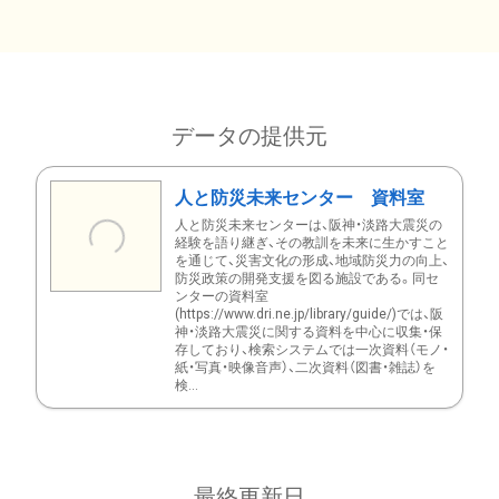
データの提供元
人と防災未来センター 資料室
人と防災未来センターは、阪神・淡路大震災の
経験を語り継ぎ、その教訓を未来に生かすこと
を通じて、災害文化の形成、地域防災力の向上、
防災政策の開発支援を図る施設である。同セ
ンターの資料室
(https://www.dri.ne.jp/library/guide/)では、阪
神・淡路大震災に関する資料を中心に収集・保
存しており、検索システムでは一次資料（モノ・
紙・写真・映像音声）、二次資料（図書・雑誌）を
検...
最終更新日