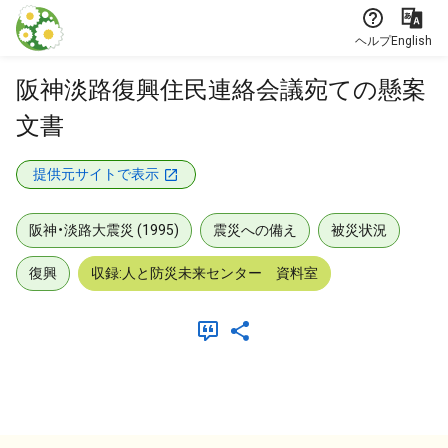
本文に飛ぶ
ヘルプ
English
阪神淡路復興住民連絡会議宛ての懸案
文書
提供元サイトで表示
阪神・淡路大震災 (1995)
震災への備え
被災状況
復興
収録:人と防災未来センター 資料室
メタデータ