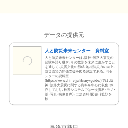
データの提供元
人と防災未来センター 資料室
人と防災未来センターは、阪神・淡路大震災の
経験を語り継ぎ、その教訓を未来に生かすこと
を通じて、災害文化の形成、地域防災力の向上、
防災政策の開発支援を図る施設である。同セ
ンターの資料室
(https://www.dri.ne.jp/library/guide/)では、阪
神・淡路大震災に関する資料を中心に収集・保
存しており、検索システムでは一次資料（モノ・
紙・写真・映像音声）、二次資料（図書・雑誌）を
検...
最終更新日