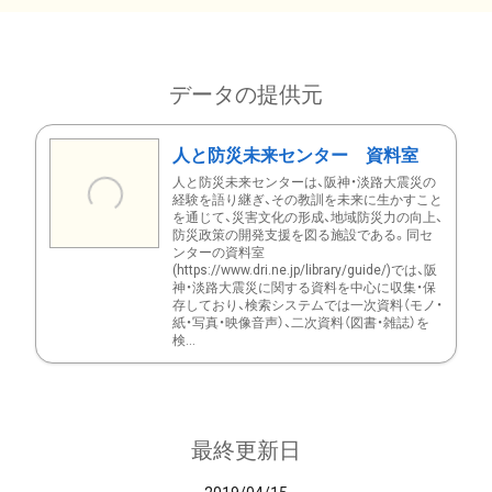
データの提供元
人と防災未来センター 資料室
人と防災未来センターは、阪神・淡路大震災の
経験を語り継ぎ、その教訓を未来に生かすこと
を通じて、災害文化の形成、地域防災力の向上、
防災政策の開発支援を図る施設である。同セ
ンターの資料室
(https://www.dri.ne.jp/library/guide/)では、阪
神・淡路大震災に関する資料を中心に収集・保
存しており、検索システムでは一次資料（モノ・
紙・写真・映像音声）、二次資料（図書・雑誌）を
検...
最終更新日