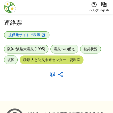
本文に飛ぶ
ヘルプ
English
連絡票
提供元サイトで表示
阪神・淡路大震災 (1995)
震災への備え
被災状況
復興
収録:人と防災未来センター 資料室
メタデータ