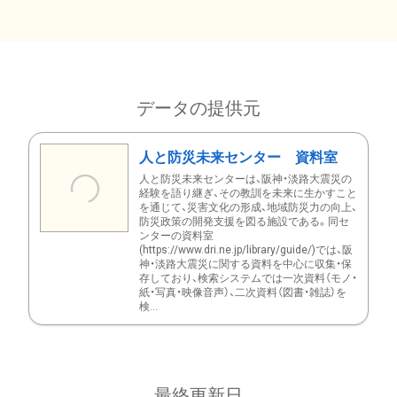
データの提供元
人と防災未来センター 資料室
人と防災未来センターは、阪神・淡路大震災の
経験を語り継ぎ、その教訓を未来に生かすこと
を通じて、災害文化の形成、地域防災力の向上、
防災政策の開発支援を図る施設である。同セ
ンターの資料室
(https://www.dri.ne.jp/library/guide/)では、阪
神・淡路大震災に関する資料を中心に収集・保
存しており、検索システムでは一次資料（モノ・
紙・写真・映像音声）、二次資料（図書・雑誌）を
検...
最終更新日