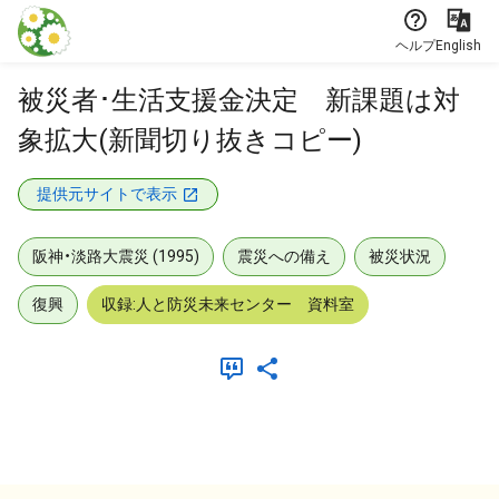
本文に飛ぶ
ヘルプ
English
被災者･生活支援金決定 新課題は対
象拡大(新聞切り抜きコピー)
提供元サイトで表示
阪神・淡路大震災 (1995)
震災への備え
被災状況
復興
収録:人と防災未来センター 資料室
メタデータ