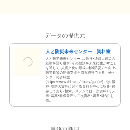
データの提供元
人と防災未来センター 資料室
人と防災未来センターは、阪神・淡路大震災の
経験を語り継ぎ、その教訓を未来に生かすこと
を通じて、災害文化の形成、地域防災力の向上、
防災政策の開発支援を図る施設である。同セ
ンターの資料室
(https://www.dri.ne.jp/library/guide/)では、阪
神・淡路大震災に関する資料を中心に収集・保
存しており、検索システムでは一次資料（モノ・
紙・写真・映像音声）、二次資料（図書・雑誌）を
検...
最終更新日