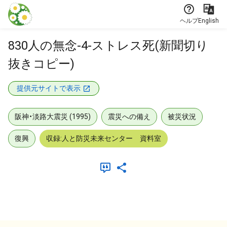
本文に飛ぶ
ヘルプ
English
830人の無念-4-ストレス死(新聞切り
抜きコピー)
提供元サイトで表示
阪神・淡路大震災 (1995)
震災への備え
被災状況
復興
収録:人と防災未来センター 資料室
メタデータ