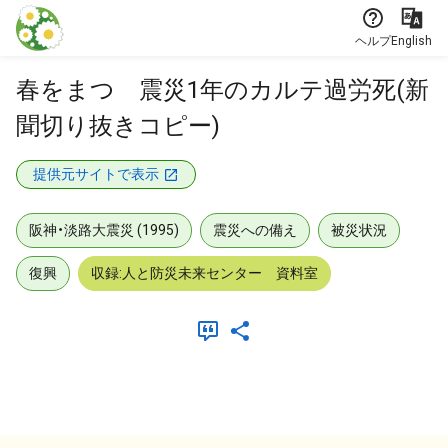
本文に飛ぶ
ヘルプ
English
春をまつ 震災1年のカルテ過労死(新
聞切り抜きコピー)
提供元サイトで表示
阪神・淡路大震災 (1995)
震災への備え
被災状況
復興
収録:人と防災未来センター 資料室
メタデータ