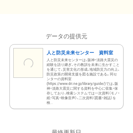
データの提供元
人と防災未来センター 資料室
人と防災未来センターは、阪神・淡路大震災の
経験を語り継ぎ、その教訓を未来に生かすこと
を通じて、災害文化の形成、地域防災力の向上、
防災政策の開発支援を図る施設である。同セ
ンターの資料室
(https://www.dri.ne.jp/library/guide/)では、阪
神・淡路大震災に関する資料を中心に収集・保
存しており、検索システムでは一次資料（モノ・
紙・写真・映像音声）、二次資料（図書・雑誌）を
検...
最終更新日