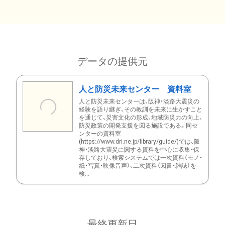
データの提供元
人と防災未来センター 資料室
人と防災未来センターは、阪神・淡路大震災の
経験を語り継ぎ、その教訓を未来に生かすこと
を通じて、災害文化の形成、地域防災力の向上、
防災政策の開発支援を図る施設である。同セ
ンターの資料室
(https://www.dri.ne.jp/library/guide/)では、阪
神・淡路大震災に関する資料を中心に収集・保
存しており、検索システムでは一次資料（モノ・
紙・写真・映像音声）、二次資料（図書・雑誌）を
検...
最終更新日