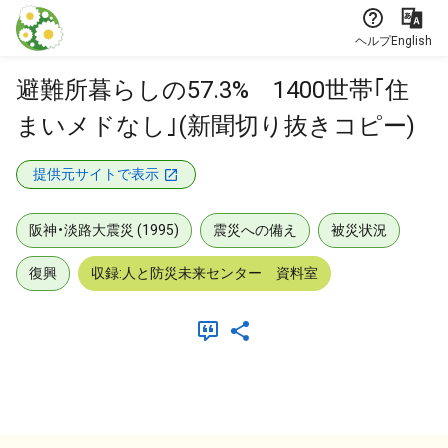
本文に飛ぶ
ヘルプ
English
避難所暮らしの57.3% 1400世帯｢住
まいメドなし｣(新聞切り抜きコピー)
提供元サイトで表示
阪神・淡路大震災 (1995)
震災への備え
被災状況
復興
収録:人と防災未来センター 資料室
メタデータ