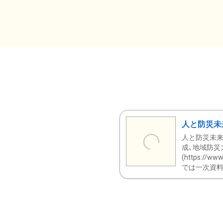
人と防災未
人と防災未来
成、地域防災
(https:/
では一次資料（