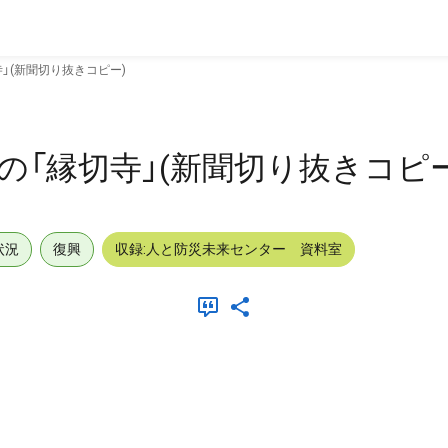
」(新聞切り抜きコピー)
の「縁切寺」(新聞切り抜きコピー
状況
復興
収録:人と防災未来センター 資料室