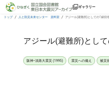
本文に飛ぶ
ギャラリー
トップ
人と防災未来センター 資料室
アジール(避難所)としての「縁切寺
アジール(避難所)として
阪神・淡路大震災 (1995)
震災への備え
被災
メタデータ