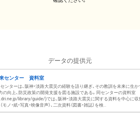
確認ください。
データの提供元
来センター 資料室
センターは、阪神・淡路大震災の経験を語り継ぎ、その教訓を未来に生か
力の向上、防災政策の開発支援を図る施設である。同センターの資料室
/www.dri.ne.jp/library/guide/)では、阪神・淡路大震災に関する資料
モノ・紙・写真・映像音声）、二次資料（図書・雑誌）を検...