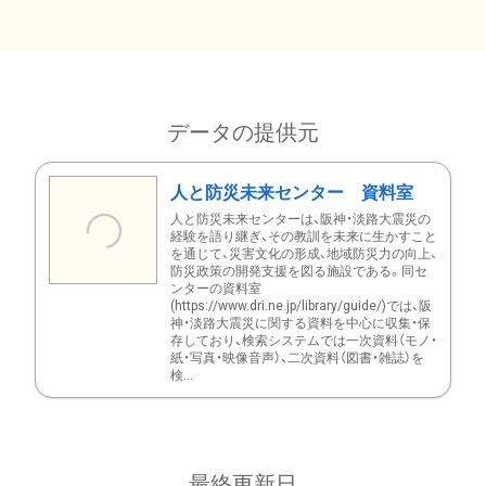
データの提供元
人と防災未来センター 資料室
人と防災未来センターは、阪神・淡路大震災の
経験を語り継ぎ、その教訓を未来に生かすこと
を通じて、災害文化の形成、地域防災力の向上、
防災政策の開発支援を図る施設である。同セ
ンターの資料室
(https://www.dri.ne.jp/library/guide/)では、阪
神・淡路大震災に関する資料を中心に収集・保
存しており、検索システムでは一次資料（モノ・
紙・写真・映像音声）、二次資料（図書・雑誌）を
検...
最終更新日