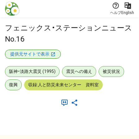
本文に飛ぶ
ヘルプ
English
フェニックス・ステーションニュース
No.16
提供元サイトで表示
阪神・淡路大震災 (1995)
震災への備え
被災状況
復興
収録:人と防災未来センター 資料室
メタデータ