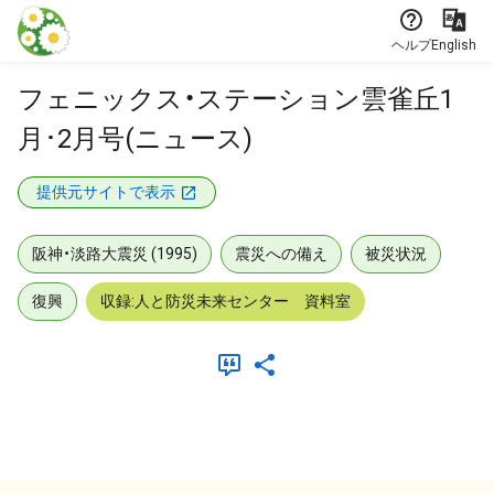
本文に飛ぶ
ヘルプ
English
フェニックス・ステーション雲雀丘1
月･2月号(ニュース)
提供元サイトで表示
阪神・淡路大震災 (1995)
震災への備え
被災状況
復興
収録:人と防災未来センター 資料室
メタデータ