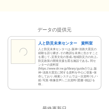
データの提供元
人と防災未来センター 資料室
人と防災未来センターは、阪神・淡路大震災の
経験を語り継ぎ、その教訓を未来に生かすこと
を通じて、災害文化の形成、地域防災力の向上、
防災政策の開発支援を図る施設である。同セ
ンターの資料室
(https://www.dri.ne.jp/library/guide/)では、阪
神・淡路大震災に関する資料を中心に収集・保
存しており、検索システムでは一次資料（モノ・
紙・写真・映像音声）、二次資料（図書・雑誌）を
検...
最終更新日