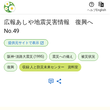
本文に飛ぶ
ヘルプ
English
広報あしや地震災害情報 復興へ
No.49
提供元サイトで表示
阪神・淡路大震災 (1995)
震災への備え
被災状況
復興
収録:人と防災未来センター 資料室
メタデータ