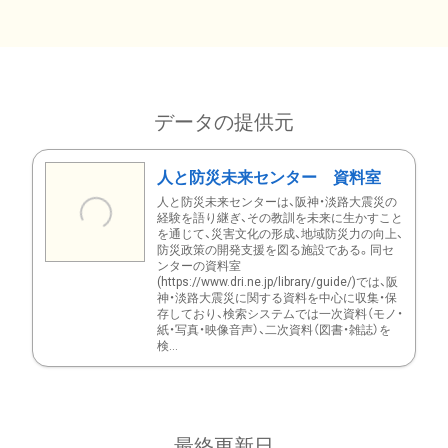
データの提供元
人と防災未来センター 資料室
人と防災未来センターは、阪神・淡路大震災の
経験を語り継ぎ、その教訓を未来に生かすこと
を通じて、災害文化の形成、地域防災力の向上、
防災政策の開発支援を図る施設である。同セ
ンターの資料室
(https://www.dri.ne.jp/library/guide/)では、阪
神・淡路大震災に関する資料を中心に収集・保
存しており、検索システムでは一次資料（モノ・
紙・写真・映像音声）、二次資料（図書・雑誌）を
検...
最終更新日