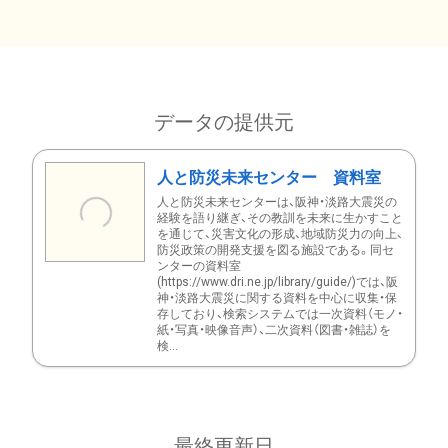
データの提供元
人と防災未来センター 資料室
人と防災未来センターは、阪神・淡路大震災の
経験を語り継ぎ、その教訓を未来に生かすこと
を通じて、災害文化の形成、地域防災力の向上、
防災政策の開発支援を図る施設である。同セ
ンターの資料室
(https://www.dri.ne.jp/library/guide/)では、阪
神・淡路大震災に関する資料を中心に収集・保
存しており、検索システムでは一次資料（モノ・
紙・写真・映像音声）、二次資料（図書・雑誌）を
検...
最終更新日