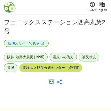
本文に飛ぶ
ヘルプ
English
フェニックスステーション西高丸第2
号
提供元サイトで表示
阪神・淡路大震災 (1995)
震災への備え
被災状況
復興
収録:人と防災未来センター 資料室
メタデータ