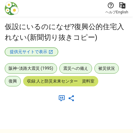
本文に飛ぶ
ヘルプ
English
仮設にいるのになぜ?復興公的住宅入
れない(新聞切り抜きコピー)
提供元サイトで表示
阪神・淡路大震災 (1995)
震災への備え
被災状況
復興
収録:人と防災未来センター 資料室
メタデータ