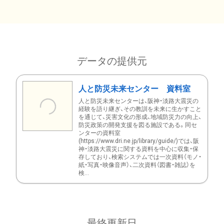
データの提供元
人と防災未来センター 資料室
人と防災未来センターは、阪神・淡路大震災の
経験を語り継ぎ、その教訓を未来に生かすこと
を通じて、災害文化の形成、地域防災力の向上、
防災政策の開発支援を図る施設である。同セ
ンターの資料室
(https://www.dri.ne.jp/library/guide/)では、阪
神・淡路大震災に関する資料を中心に収集・保
存しており、検索システムでは一次資料（モノ・
紙・写真・映像音声）、二次資料（図書・雑誌）を
検...
最終更新日