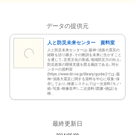
データの提供元
人と防災未来センター 資料室
人と防災未来センターは、阪神・淡路大震災の
経験を語り継ぎ、その教訓を未来に生かすこと
を通じて、災害文化の形成、地域防災力の向上、
防災政策の開発支援を図る施設である。同セ
ンターの資料室
(https://www.dri.ne.jp/library/guide/)では、阪
神・淡路大震災に関する資料を中心に収集・保
存しており、検索システムでは一次資料（モノ・
紙・写真・映像音声）、二次資料（図書・雑誌）を
検...
最終更新日