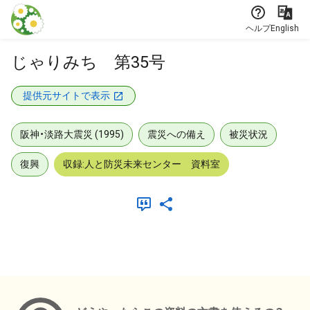
本文に飛ぶ
ヘルプ
English
じゃりみち 第35号
提供元サイトで表示
阪神・淡路大震災 (1995)
震災への備え
被災状況
復興
収録:人と防災未来センター 資料室
メタデータ