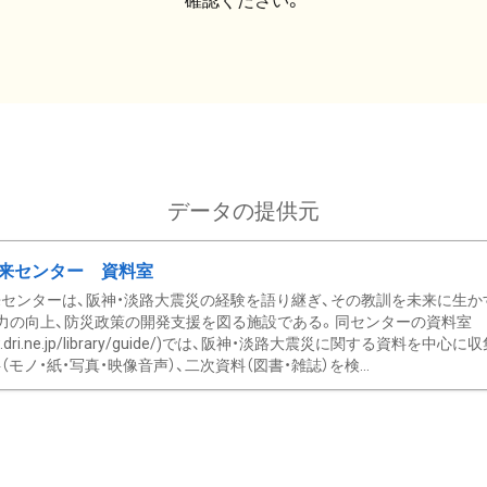
確認ください。
データの提供元
来センター 資料室
センターは、阪神・淡路大震災の経験を語り継ぎ、その教訓を未来に生か
力の向上、防災政策の開発支援を図る施設である。同センターの資料室
/www.dri.ne.jp/library/guide/)では、阪神・淡路大震災に関する資料
モノ・紙・写真・映像音声）、二次資料（図書・雑誌）を検...