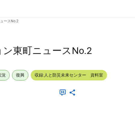
ースNo.2
ン東町ニュースNo.2
状況
復興
収録:人と防災未来センター 資料室