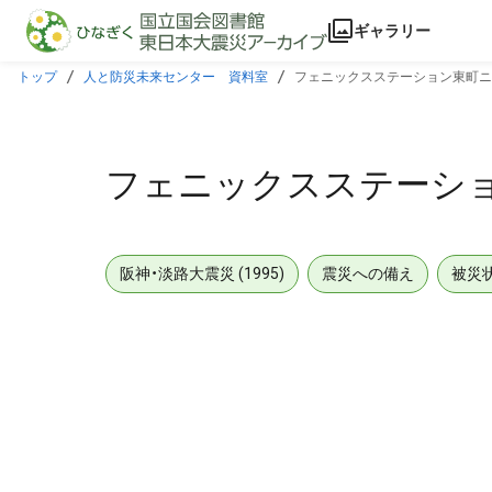
本文に飛ぶ
ギャラリー
トップ
人と防災未来センター 資料室
フェニックスステーション東町ニュ
フェニックスステーショ
阪神・淡路大震災 (1995)
震災への備え
被災
メタデータ