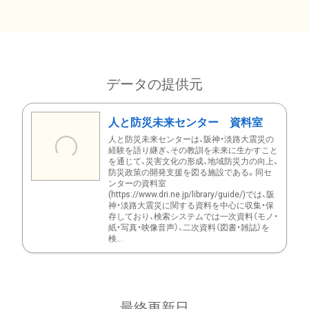
データの提供元
人と防災未来センター 資料室
人と防災未来センターは、阪神・淡路大震災の
経験を語り継ぎ、その教訓を未来に生かすこと
を通じて、災害文化の形成、地域防災力の向上、
防災政策の開発支援を図る施設である。同セ
ンターの資料室
(https://www.dri.ne.jp/library/guide/)では、阪
神・淡路大震災に関する資料を中心に収集・保
存しており、検索システムでは一次資料（モノ・
紙・写真・映像音声）、二次資料（図書・雑誌）を
検...
最終更新日