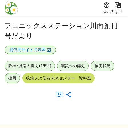
本文に飛ぶ
ヘルプ
English
フェニックスステーション川面創刊
号だより
提供元サイトで表示
阪神・淡路大震災 (1995)
震災への備え
被災状況
復興
収録:人と防災未来センター 資料室
メタデータ