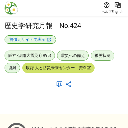
本文に飛ぶ
ヘルプ
English
歴史学研究月報 No.424
提供元サイトで表示
阪神・淡路大震災 (1995)
震災への備え
被災状況
復興
収録:人と防災未来センター 資料室
メタデータ