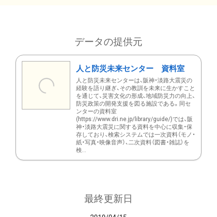
データの提供元
人と防災未来センター 資料室
人と防災未来センターは、阪神・淡路大震災の
経験を語り継ぎ、その教訓を未来に生かすこと
を通じて、災害文化の形成、地域防災力の向上、
防災政策の開発支援を図る施設である。同セ
ンターの資料室
(https://www.dri.ne.jp/library/guide/)では、阪
神・淡路大震災に関する資料を中心に収集・保
存しており、検索システムでは一次資料（モノ・
紙・写真・映像音声）、二次資料（図書・雑誌）を
検...
最終更新日