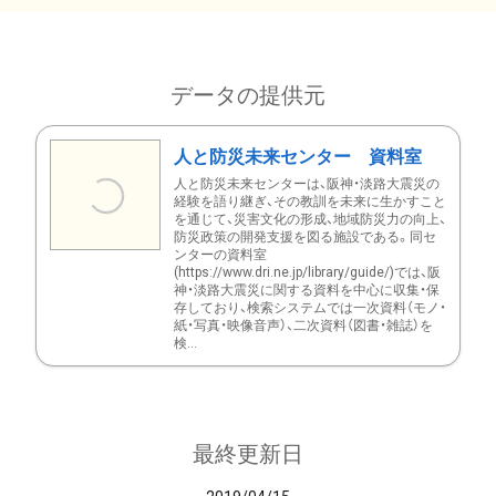
データの提供元
人と防災未来センター 資料室
人と防災未来センターは、阪神・淡路大震災の
経験を語り継ぎ、その教訓を未来に生かすこと
を通じて、災害文化の形成、地域防災力の向上、
防災政策の開発支援を図る施設である。同セ
ンターの資料室
(https://www.dri.ne.jp/library/guide/)では、阪
神・淡路大震災に関する資料を中心に収集・保
存しており、検索システムでは一次資料（モノ・
紙・写真・映像音声）、二次資料（図書・雑誌）を
検...
最終更新日