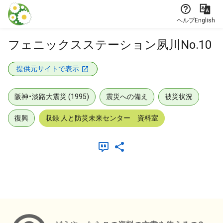
本文に飛ぶ
ヘルプ
English
フェニックスステーション夙川No.10
提供元サイトで表示
阪神・淡路大震災 (1995)
震災への備え
被災状況
復興
収録:人と防災未来センター 資料室
メタデータ