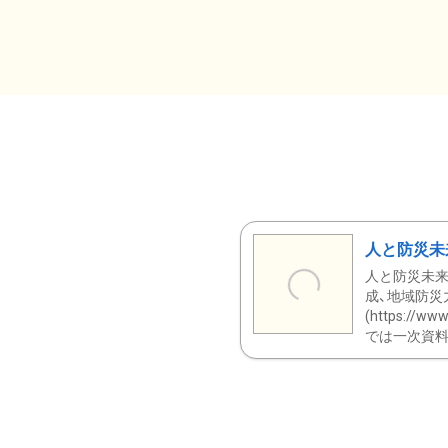
人と防災未
人と防災未来
成、地域防災
(https:/
では一次資料（