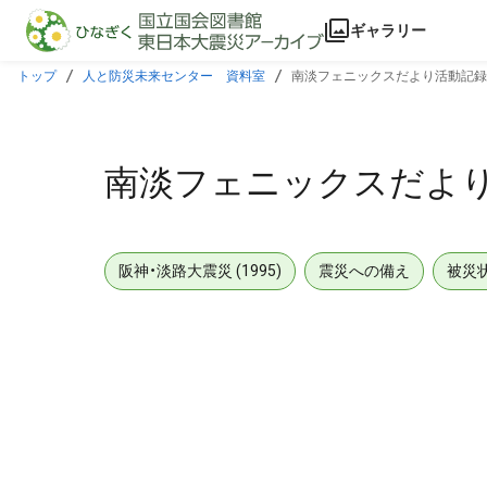
本文に飛ぶ
ギャラリー
トップ
人と防災未来センター 資料室
南淡フェニックスだより活動記録7.
南淡フェニックスだより活
阪神・淡路大震災 (1995)
震災への備え
被災
メタデータ