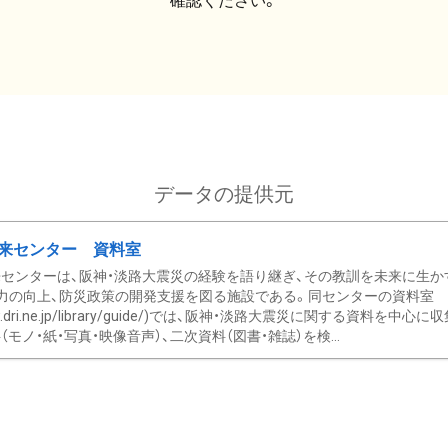
確認ください。
データの提供元
来センター 資料室
センターは、阪神・淡路大震災の経験を語り継ぎ、その教訓を未来に生か
力の向上、防災政策の開発支援を図る施設である。同センターの資料室
/www.dri.ne.jp/library/guide/)では、阪神・淡路大震災に関する資料
モノ・紙・写真・映像音声）、二次資料（図書・雑誌）を検...