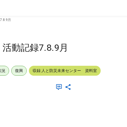
8.9月
動記録7.8.9月
状況
復興
収録:人と防災未来センター 資料室