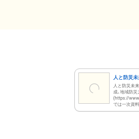
人と防災未
人と防災未来
成、地域防災
(https:/
では一次資料（