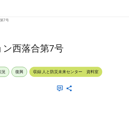
第7号
ン西落合第7号
状況
復興
収録:人と防災未来センター 資料室