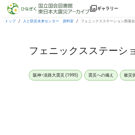
本文に飛ぶ
ギャラリー
トップ
人と防災未来センター 資料室
フェニックスステーション西落合
フェニックスステーショ
阪神・淡路大震災 (1995)
震災への備え
被災
メタデータ