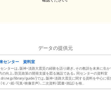
確認ください。
データの提供元
来センター 資料室
センターは、阪神・淡路大震災の経験を語り継ぎ、その教訓を未来に生か
力の向上、防災政策の開発支援を図る施設である。同センターの資料室
/www.dri.ne.jp/library/guide/)では、阪神・淡路大震災に関する資料
モノ・紙・写真・映像音声）、二次資料（図書・雑誌）を検...