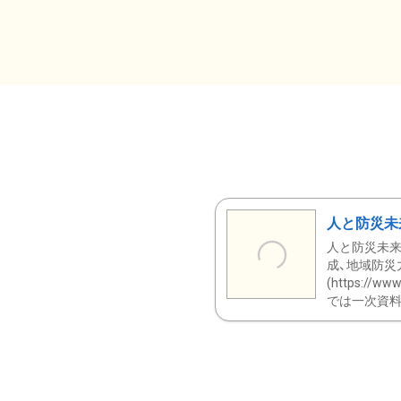
人と防災未
人と防災未来
成、地域防災
(https:/
では一次資料（