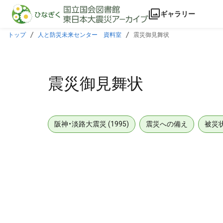
本文に飛ぶ
ギャラリー
トップ
人と防災未来センター 資料室
震災御見舞状
震災御見舞状
阪神・淡路大震災 (1995)
震災への備え
被災
メタデータ