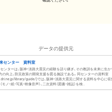
確認ください。
データの提供元
来センター 資料室
センターは、阪神・淡路大震災の経験を語り継ぎ、その教訓を未来に生か
力の向上、防災政策の開発支援を図る施設である。同センターの資料室
/www.dri.ne.jp/library/guide/)では、阪神・淡路大震災に関する資料
モノ・紙・写真・映像音声）、二次資料（図書・雑誌）を検...