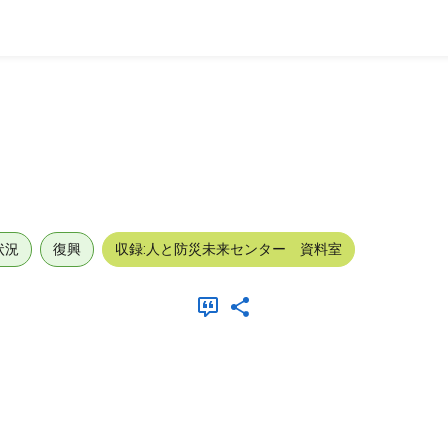
状況
復興
収録:人と防災未来センター 資料室