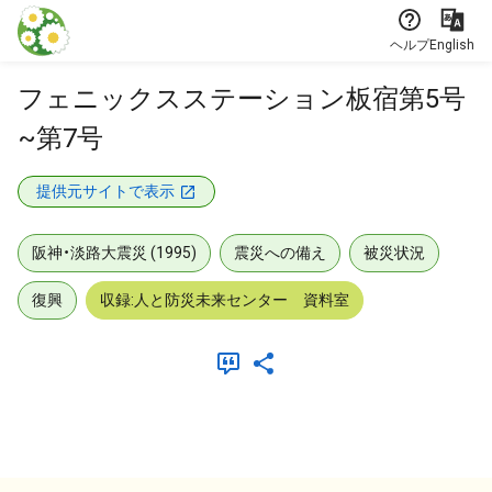
本文に飛ぶ
ヘルプ
English
フェニックスステーション板宿第5号
~第7号
提供元サイトで表示
阪神・淡路大震災 (1995)
震災への備え
被災状況
復興
収録:人と防災未来センター 資料室
メタデータ