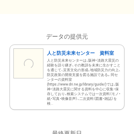
データの提供元
人と防災未来センター 資料室
人と防災未来センターは、阪神・淡路大震災の
経験を語り継ぎ、その教訓を未来に生かすこと
を通じて、災害文化の形成、地域防災力の向上、
防災政策の開発支援を図る施設である。同セ
ンターの資料室
(https://www.dri.ne.jp/library/guide/)では、阪
神・淡路大震災に関する資料を中心に収集・保
存しており、検索システムでは一次資料（モノ・
紙・写真・映像音声）、二次資料（図書・雑誌）を
検...
最終更新日