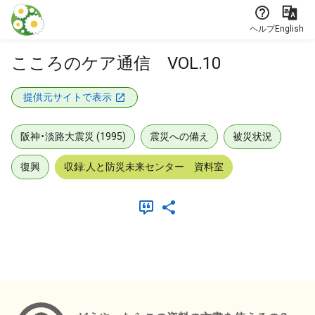
本文に飛ぶ
ヘルプ
English
こころのケア通信 VOL.10
提供元サイトで表示
阪神・淡路大震災 (1995)
震災への備え
被災状況
復興
収録:人と防災未来センター 資料室
メタデータ