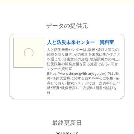
データの提供元
人と防災未来センター 資料室
人と防災未来センターは、阪神・淡路大震災の
経験を語り継ぎ、その教訓を未来に生かすこと
を通じて、災害文化の形成、地域防災力の向上、
防災政策の開発支援を図る施設である。同セ
ンターの資料室
(https://www.dri.ne.jp/library/guide/)では、阪
神・淡路大震災に関する資料を中心に収集・保
存しており、検索システムでは一次資料（モノ・
紙・写真・映像音声）、二次資料（図書・雑誌）を
検...
最終更新日