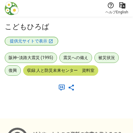
本文に飛ぶ
ヘルプ
English
こどもひろば
提供元サイトで表示
阪神・淡路大震災 (1995)
震災への備え
被災状況
復興
収録:人と防災未来センター 資料室
メタデータ