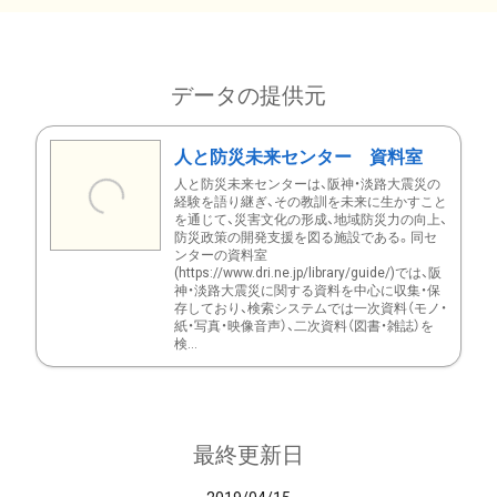
データの提供元
人と防災未来センター 資料室
人と防災未来センターは、阪神・淡路大震災の
経験を語り継ぎ、その教訓を未来に生かすこと
を通じて、災害文化の形成、地域防災力の向上、
防災政策の開発支援を図る施設である。同セ
ンターの資料室
(https://www.dri.ne.jp/library/guide/)では、阪
神・淡路大震災に関する資料を中心に収集・保
存しており、検索システムでは一次資料（モノ・
紙・写真・映像音声）、二次資料（図書・雑誌）を
検...
最終更新日