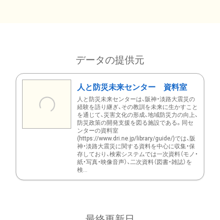
データの提供元
人と防災未来センター 資料室
人と防災未来センターは、阪神・淡路大震災の
経験を語り継ぎ、その教訓を未来に生かすこと
を通じて、災害文化の形成、地域防災力の向上、
防災政策の開発支援を図る施設である。同セ
ンターの資料室
(https://www.dri.ne.jp/library/guide/)では、阪
神・淡路大震災に関する資料を中心に収集・保
存しており、検索システムでは一次資料（モノ・
紙・写真・映像音声）、二次資料（図書・雑誌）を
検...
最終更新日