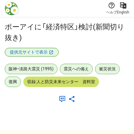
本文に飛ぶ
ヘルプ
English
ポーアイに「経済特区」検討(新聞切り
抜き)
提供元サイトで表示
阪神・淡路大震災 (1995)
震災への備え
被災状況
復興
収録:人と防災未来センター 資料室
メタデータ