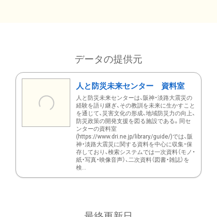
データの提供元
人と防災未来センター 資料室
人と防災未来センターは、阪神・淡路大震災の
経験を語り継ぎ、その教訓を未来に生かすこと
を通じて、災害文化の形成、地域防災力の向上、
防災政策の開発支援を図る施設である。同セ
ンターの資料室
(https://www.dri.ne.jp/library/guide/)では、阪
神・淡路大震災に関する資料を中心に収集・保
存しており、検索システムでは一次資料（モノ・
紙・写真・映像音声）、二次資料（図書・雑誌）を
検...
最終更新日