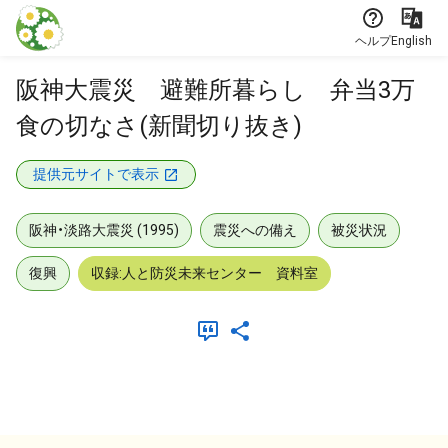
本文に飛ぶ
ヘルプ
English
阪神大震災 避難所暮らし 弁当3万
食の切なさ(新聞切り抜き)
提供元サイトで表示
阪神・淡路大震災 (1995)
震災への備え
被災状況
復興
収録:人と防災未来センター 資料室
メタデータ